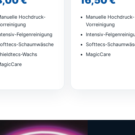
8,00 €
16,50 €
anuelle Hochdruck-
Manuelle Hochdruck-
orreinigung
Vorreinigung
ntensiv-Felgenreinigung
Intensiv-Felgenreinig
ofttecs-Schaumwäsche
Softtecs-Schaumwäs
hieldtecs-Wachs
MagicCare
agicCare