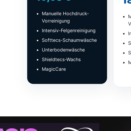
1
Manuelle Hochdruck-
M
Vorreinigung
V
Intensiv-Felgenreinigung
I
Softtecs-Schaumwäsche
S
Unterbodenwäsche
S
Shieldtecs-Wachs
M
MagicCare