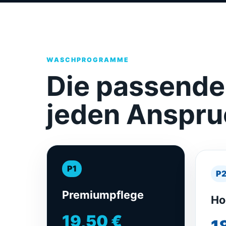
WASCHPROGRAMME
Die passende 
jeden Anspr
P1
P
Premiumpflege
Ho
19,50 €