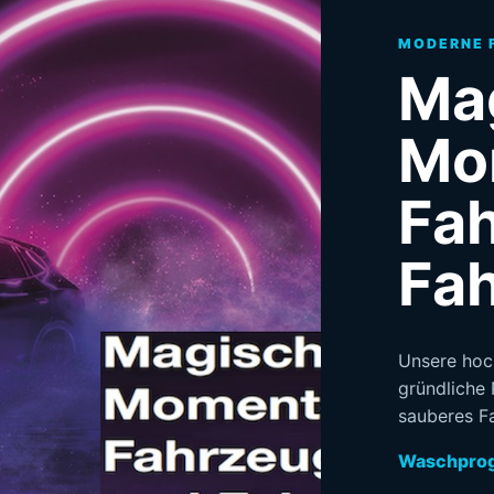
MODERNE 
Ma
Mo
Fa
Fah
Unsere ho
gründliche 
sauberes F
Waschpro