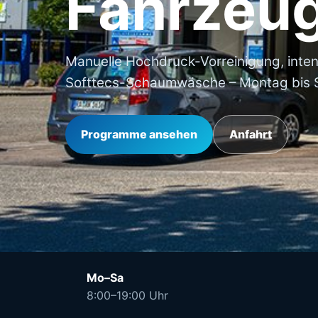
Fahrzeug
Manuelle Hochdruck-Vorreinigung, inte
Softtecs-Schaumwäsche – Montag bis S
Programme ansehen
Anfahrt
Mo–Sa
8:00–19:00 Uhr