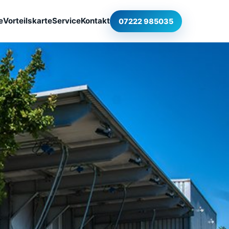
e
Vorteilskarte
Service
Kontakt
07222 985035