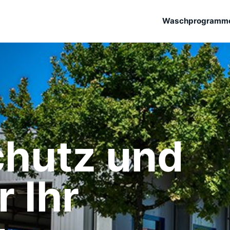
Waschprogramm
chutz und
r Ihr